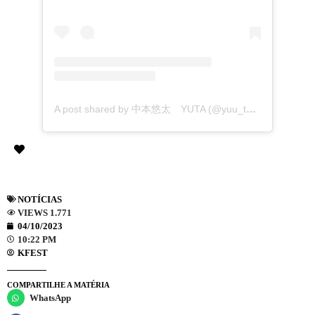
A post shared by 中本悠太 YUTA (@yuu_taa_1026)
NOTÍCIAS
VIEWS 1.771
04/10/2023
10:22 PM
KFEST
COMPARTILHE A MATÉRIA
WhatsApp