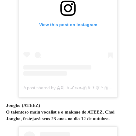
View this post on Instagram
A post shared by 숮이 💄💅👡👠🎀👙🌂👗🌂🎀💋💌 (@skuukzky)
Jongho (ATEEZ)
O talentoso main vocalist e o maknae do ATEEZ, Choi
Jongho, festejará seus 23 anos no dia 12 de outubro.