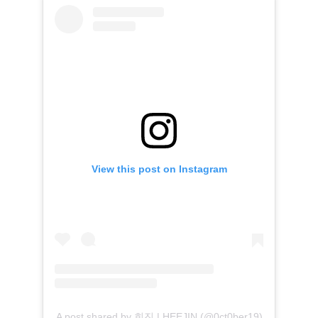
View this post on Instagram
A post shared by 희진 | HEEJIN (@0ct0ber19)