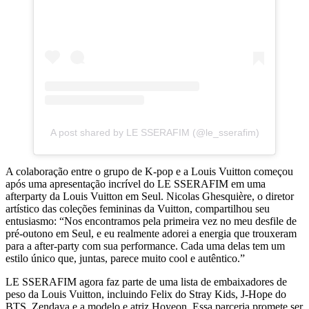
A post shared by LE SSERAFIM (@le_sserafim)
A colaboração entre o grupo de K-pop e a Louis Vuitton começou
após uma apresentação incrível do LE SSERAFIM em uma
afterparty da Louis Vuitton em Seul. Nicolas Ghesquière, o diretor
artístico das coleções femininas da Vuitton, compartilhou seu
entusiasmo: “Nos encontramos pela primeira vez no meu desfile de
pré-outono em Seul, e eu realmente adorei a energia que trouxeram
para a after-party com sua performance. Cada uma delas tem um
estilo único que, juntas, parece muito cool e autêntico.”
LE SSERAFIM agora faz parte de uma lista de embaixadores de
peso da Louis Vuitton, incluindo Felix do Stray Kids, J-Hope do
BTS, Zendaya e a modelo e atriz Hoyeon. Essa parceria promete ser