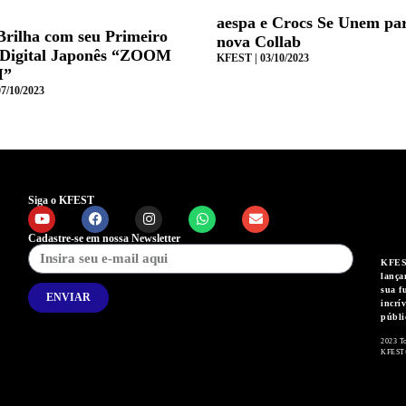
aespa e Crocs Se Unem pa
Brilha com seu Primeiro
nova Collab
 Digital Japonês “ZOOM
KFEST
03/10/2023
”
7/10/2023
Siga o KFEST
Cadastre-se em nossa Newsletter
KFEST
lança
sua f
ENVIAR
incrí
públi
2023 To
KFEST®