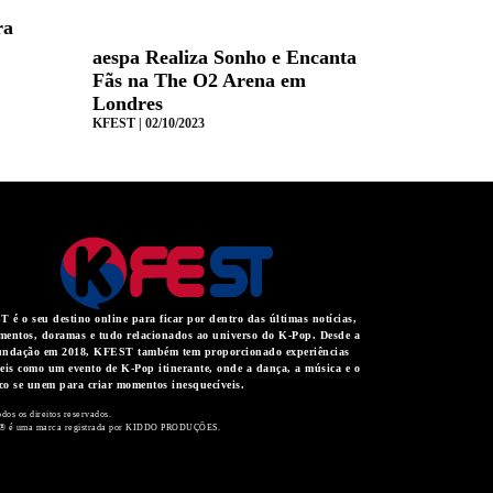
ra
aespa Realiza Sonho e Encanta
Fãs na The O2 Arena em
Londres
KFEST
02/10/2023
 é o seu destino online para ficar por dentro das últimas notícias,
mentos, doramas e tudo relacionados ao universo do K-Pop. Desde a
undação em 2018, KFEST também tem proporcionado experiências
veis como um evento de K-Pop itinerante, onde a dança, a música e o
co se unem para criar momentos inesquecíveis.
dos os direitos reservados.
 é uma marca registrada por KIDDO PRODUÇÕES.