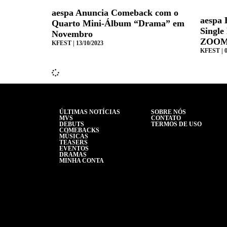
aespa Anuncia Comeback com o
aespa 
Quarto Mini-Álbum “Drama” em
Single
Novembro
ZOOM
KFEST
13/10/2023
KFEST
0
ÚLTIMAS NOTÍCIAS
SOBRE NÓS
MVS
CONTATO
DEBUTS
TERMOS DE USO
COMEBACKS
MÚSICAS
TEASERS
EVENTOS
DRAMAS
MINHA CONTA