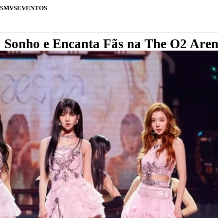
S
MVS
EVENTOS
a Sonho e Encanta Fãs na The O2 Are