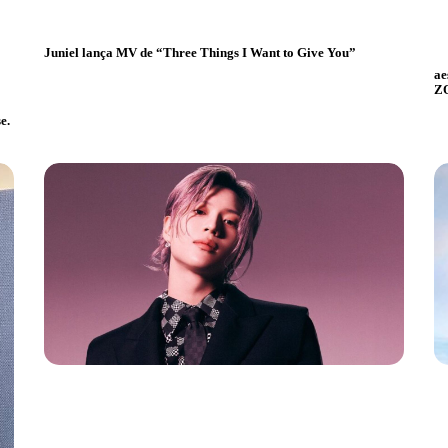
Juniel lança MV de “Three Things I Want to Give You”
ae
Z
e.