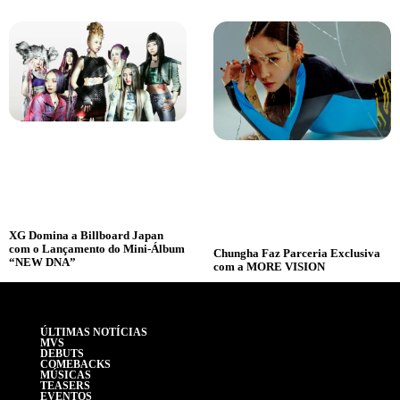
XG Domina a Billboard Japan
com o Lançamento do Mini-Álbum
Chungha Faz Parceria Exclusiva
“NEW DNA”
com a MORE VISION
ÚLTIMAS NOTÍCIAS
MVS
DEBUTS
COMEBACKS
MÚSICAS
TEASERS
EVENTOS