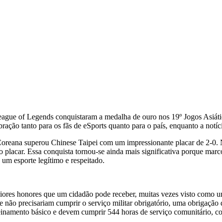
ague of Legends conquistaram a medalha de ouro nos 19º Jogos Asiátic
ação tanto para os fãs de eSports quanto para o país, enquanto a notíc
reana superou Chinese Taipei com um impressionante placar de 2-0. No 
placar. Essa conquista tornou-se ainda mais significativa porque mar
 um esporte legítimo e respeitado.
iores honores que um cidadão pode receber, muitas vezes visto como u
 não precisariam cumprir o serviço militar obrigatório, uma obrigação
treinamento básico e devem cumprir 544 horas de serviço comunitário, 