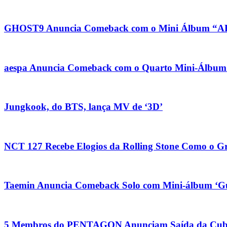
GHOST9 Anuncia Comeback com o Mini Álbum “
aespa Anuncia Comeback com o Quarto Mini-Álbu
Jungkook, do BTS, lança MV de ‘3D’
NCT 127 Recebe Elogios da Rolling Stone Como o G
Taemin Anuncia Comeback Solo com Mini-álbum ‘Gu
5 Membros do PENTAGON Anunciam Saída da Cube