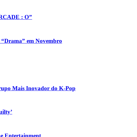
ARCADE : O”
m “Drama” em Novembro
rupo Mais Inovador do K-Pop
ilty’
 Entertainment