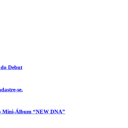
do Debut
dastre-se.
 do Mini-Álbum “NEW DNA”